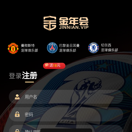
送
18
元
注册
登录